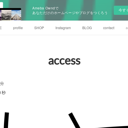
Ameba Owndで
今す
あなただけのホームページやブログをつくろう
E
profile
SHOP
Instagram
BLOG
contact
a
access
２分
０秒